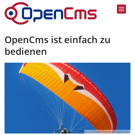
Zum Inhalt springen
OpenCms ist einfach zu
bedienen
© CC0 Public Domain / Pixabay.com