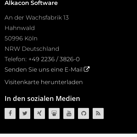
Alkacon Software
An der Wachsfabrik 13
Hahnwald
50996
Köln
NRW
Deutschland
Telefon:
+49 2236 / 3826-0
Senden Sie uns eine E-Mail
Visitenkarte herunterladen
In den sozialen Medien
OpenCms auf Facebook
OpenCms auf Twitter
OpenCms auf Xing
OpenCms auf SlideShare
OpenCms auf YouTube
OpenCms Quellco
OpenCms R